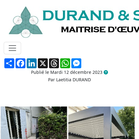
Aménagement d'une
terrasse
Octobre 2022
Lyon
Partager
Facebook
LinkedIn
X
Threads
WhatsApp
Messenger
Publié le Mardi 12 décembre 2023
Par Laetitia DURAND